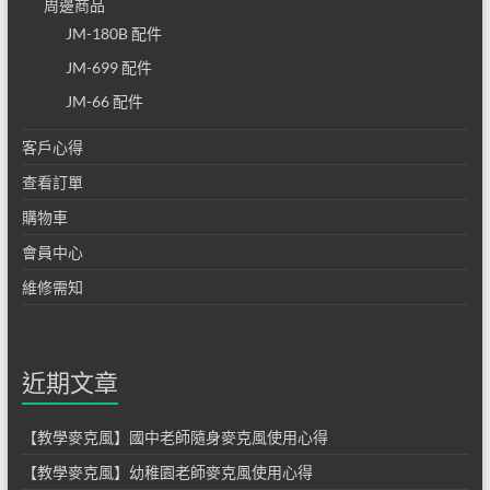
周邊商品
專營
JM-180B 配件
教學
JM-699 配件
麥克
JM-66 配件
風及
客戶心得
教學
查看訂單
購物車
擴音
會員中心
器
維修需知
近期文章
【教學麥克風】國中老師隨身麥克風使用心得
【教學麥克風】幼稚園老師麥克風使用心得