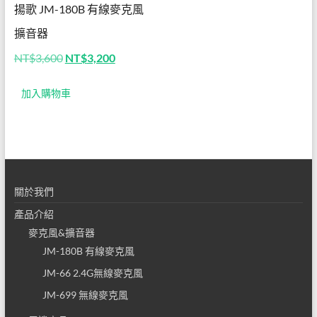
揚歌 JM-180B 有線麥克風
有線
擴音器
麥克
原
目
NT$
3,600
NT$
3,200
風擴
始
前
價
價
音器
加入購物車
格：
格：
NT$3,600。
NT$3,200。
│無
線麥
克風
關於我們
擴音
產品介紹
器│
麥克風&擴音器
揚歌
JM-180B 有線麥克風
JM-66 2.4G無線麥克風
小蜜
JM-699 無線麥克風
蜂│