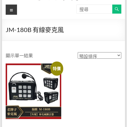
【揚
選
關
單
於
歌-教
自
有
學麥
JM-180B 有線麥克風
品
克風
牌
揚
直營
歌-
顯示單一結果
店】
專
特價
營
官方
教
線上
學
用
購物
麥
網站
克
風
─JM-
180B