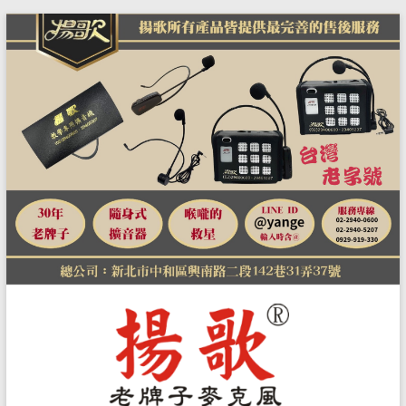
Skip
to
content