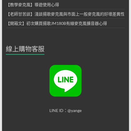
【教學麥克風】導遊使用心得
【老師甘苦談】淺談揚歌麥克風與市面上一般麥克風的好壞差異性
【開箱文】初次購買揚歌JM180B有線麥克風擴音器心得
線上購物客服
LINE ID：@yange