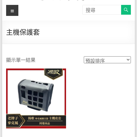
【揚
選
關
單
於
歌-教
自
有
學麥
主機保護套
品
克風
牌
揚
直營
歌-
顯示單一結果
店】
專
營
官方
教
線上
學
用
購物
麥
網站
克
風
─JM-
180B