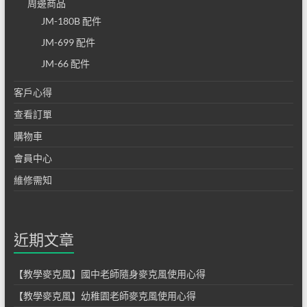
周邊商品
專營
JM-180B 配件
教學
JM-699 配件
麥克
JM-66 配件
風及
客戶心得
教學
查看訂單
購物車
擴音
會員中心
器
維修需知
近期文章
【教學麥克風】國中老師隨身麥克風使用心得
【教學麥克風】幼稚園老師麥克風使用心得