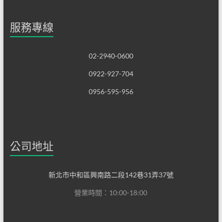
服務專線
02-2940-0600
0922-927-704
0956-595-956
公司地址
新北市中和區興南路二段142巷31弄37號
營業時間：10:00-18:00