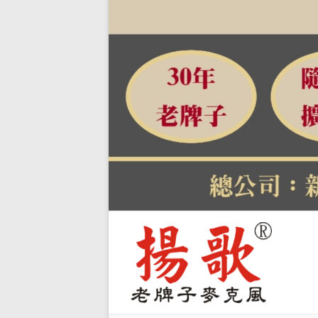
【揚
關
於
歌-教
自
學麥
有
品