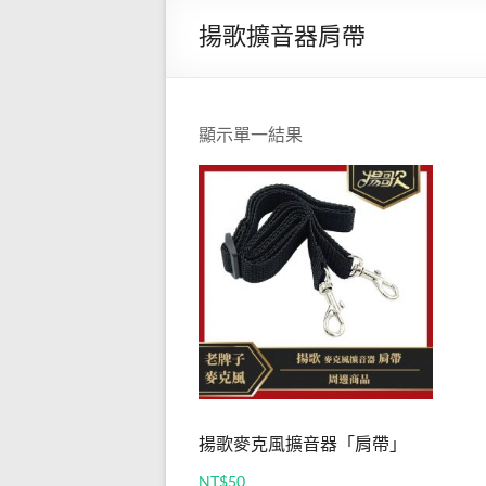
克風
牌
揚歌擴音器肩帶
揚
直營
歌-
店】
專
營
官方
顯示單一結果
教
線上
學
用
購物
麥
網站
克
風
─JM-
180B
有線
麥克
揚歌麥克風擴音器「肩帶」
風擴
NT$
50