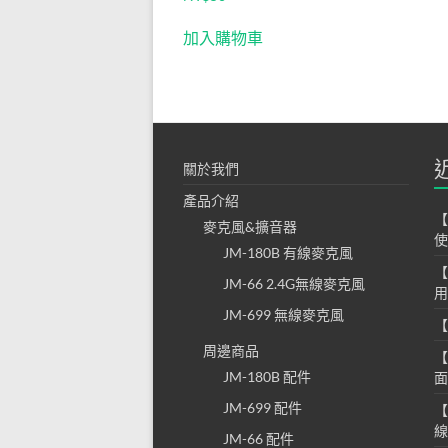
音器
加入購物車
│無
線麥
克風
擴音
關於我們
器│
產品介紹
【
麥克風&擴音器
揚歌
使
JM-180B 有線麥克風
小蜜
【
JM-66 2.4G無線麥克風
用
蜂│
JM-699 無線麥克風
【
專營
周邊商品
【
JM-180B 配件
面
教學
JM-699 配件
【
麥克
線
JM-66 配件