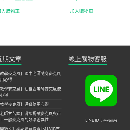
始
前
價
價
加入購物車
加入購物車
格：
格：
NT$3,800。
NT$3,300。
近期文章
線上購物客服
教學麥克風】國中老師隨身麥克風
用心得
教學麥克風】幼稚園老師麥克風使
心得
教學麥克風】導遊使用心得
老師甘苦談】淺談揚歌麥克風與市
上一般麥克風的好壞差異性
LINE ID：@yange
開箱文】初次購買揚歌JM180B有