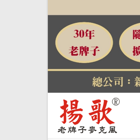
【揚
關
於
歌-教
自
學麥
有
品