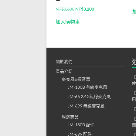
音器
原
目
NT$
3,600
NT$
3,200
│無
始
前
價
價
加入購物車
線麥
格：
格：
NT$3,600。
NT$3,200。
克風
擴音
器│
關於我們
揚歌
產品介紹
【
麥克風&擴音器
小蜜
使
JM-180B 有線麥克風
蜂│
【
JM-66 2.4G無線麥克風
用
專營
JM-699 無線麥克風
【
教學
周邊商品
【
JM-180B 配件
面
麥克
JM-699 配件
【