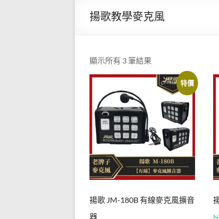
克風
牌
揚歌教學麥克風
揚
直營
歌-
店】
專
營
官方
顯示所有 3 筆結果
教
線上
學
特價
用
購物
麥
網站
克
風
─JM-
180B
有線
麥克
揚歌 JM-180B 有線麥克風擴音
揚
風擴
器
N