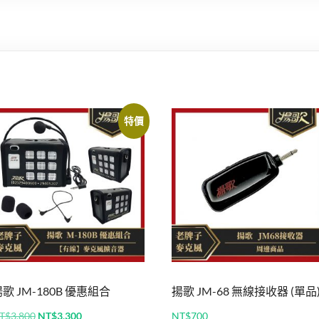
特價
歌 JM-180B 優惠組合
揚歌 JM-68 無線接收器 (單品
原
目
T$
3,800
NT$
3,300
NT$
700