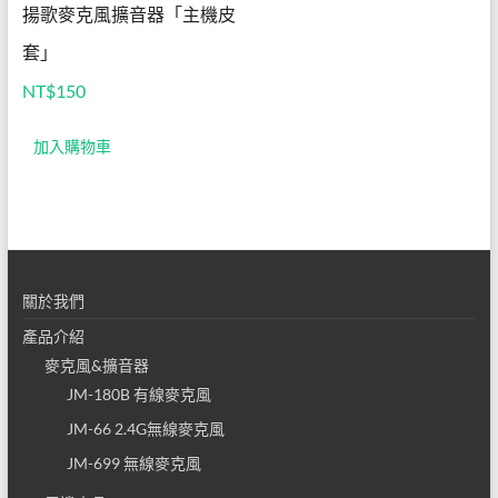
揚歌麥克風擴音器「主機皮
有線
套」
麥克
NT$
150
風擴
音器
加入購物車
│無
線麥
克風
關於我們
擴音
產品介紹
器│
麥克風&擴音器
揚歌
JM-180B 有線麥克風
JM-66 2.4G無線麥克風
小蜜
JM-699 無線麥克風
蜂│