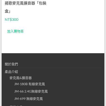
揚歌麥克風擴音器「包裝
有線
盒」
麥克
NT$
300
風擴
音器
加入購物車
│無
線麥
克風
關於我們
擴音
產品介紹
器│
麥克風&擴音器
揚歌
JM-180B 有線麥克風
JM-66 2.4G無線麥克風
小蜜
JM-699 無線麥克風
蜂│