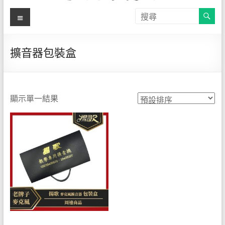
【揚
選
關
單
於
歌-教
自
有
學麥
擴音器包裝盒
品
克風
牌
揚
直營
歌-
顯示單一結果
店】
專
營
官方
教
線上
學
用
購物
麥
網站
克
風
─JM-
180B