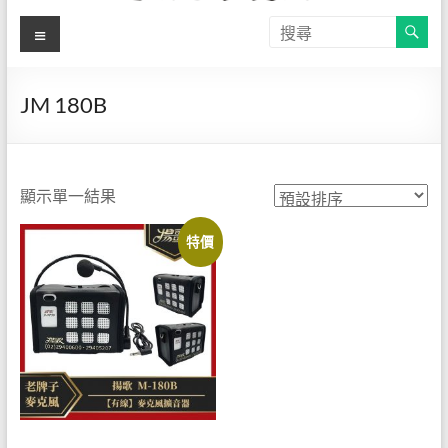
【揚
選
關
單
於
歌-教
自
有
學麥
JM 180B
品
克風
牌
揚
直營
歌-
顯示單一結果
店】
專
特價
營
官方
教
線上
學
用
購物
麥
網站
克
風
─JM-
180B