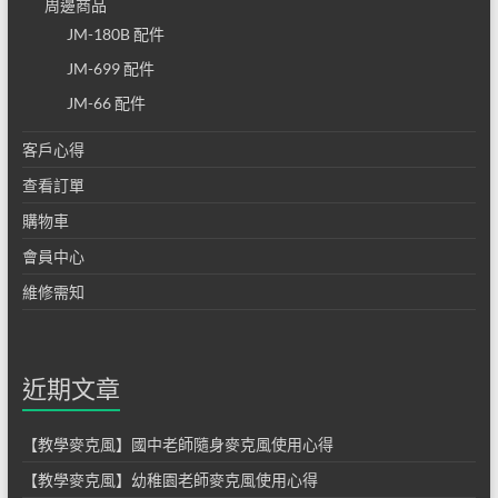
周邊商品
專營
JM-180B 配件
教學
JM-699 配件
麥克
JM-66 配件
風及
客戶心得
教學
查看訂單
購物車
擴音
會員中心
器
維修需知
近期文章
【教學麥克風】國中老師隨身麥克風使用心得
【教學麥克風】幼稚園老師麥克風使用心得