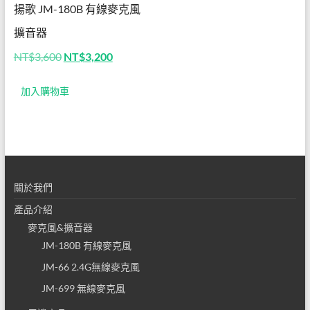
揚歌 JM-180B 有線麥克風
有線
擴音器
麥克
原
目
NT$
3,600
NT$
3,200
風擴
始
前
價
價
音器
加入購物車
格：
格：
NT$3,600。
NT$3,200。
│無
線麥
克風
關於我們
擴音
產品介紹
器│
麥克風&擴音器
揚歌
JM-180B 有線麥克風
JM-66 2.4G無線麥克風
小蜜
JM-699 無線麥克風
蜂│