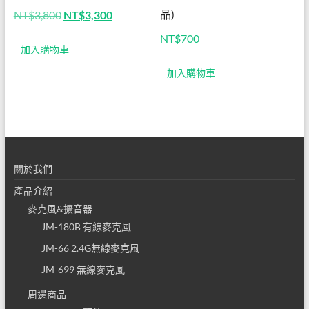
專營
原
目
品)
NT$
3,800
NT$
3,300
始
前
教學
NT$
700
價
價
加入購物車
格：
格：
麥克
NT$3,800。
NT$3,300。
加入購物車
風及
教學
擴音
器
關於我們
產品介紹
麥克風&擴音器
JM-180B 有線麥克風
JM-66 2.4G無線麥克風
JM-699 無線麥克風
周邊商品