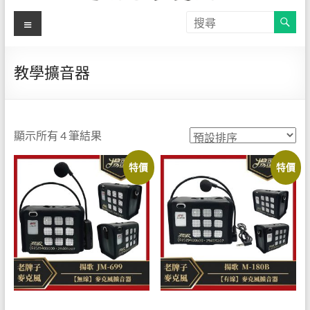
【揚
選
關
單
於
歌-教
自
有
學麥
教學擴音器
品
克風
牌
揚
直營
歌-
顯示所有 4 筆結果
店】
專
特價
特價
營
官方
教
線上
學
用
購物
麥
網站
克
風
─JM-
180B