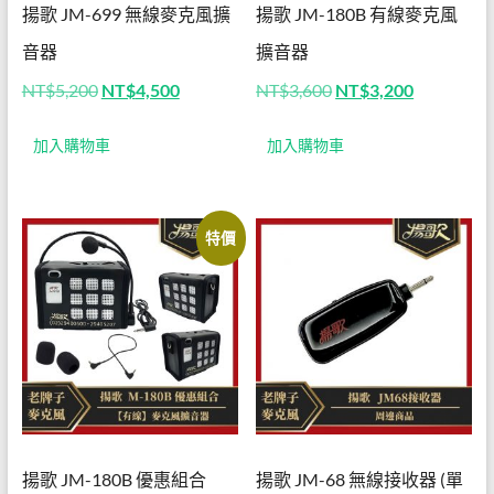
揚歌 JM-699 無線麥克風擴
揚歌 JM-180B 有線麥克風
有線
音器
擴音器
麥克
原
目
原
目
NT$
5,200
NT$
4,500
NT$
3,600
NT$
3,200
風擴
始
前
始
前
價
價
價
價
音器
加入購物車
加入購物車
格：
格：
格：
格：
NT$5,200。
NT$4,500。
NT$3,600。
NT$3,20
│無
線麥
特價
克風
擴音
器│
揚歌
小蜜
蜂│
揚歌 JM-180B 優惠組合
揚歌 JM-68 無線接收器 (單