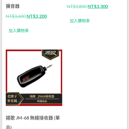
專營
擴音器
原
目
NT$
3,800
NT$
3,300
始
前
教學
原
目
NT$
3,600
NT$
3,200
價
價
加入購物車
始
前
格：
格：
麥克
價
價
NT$3,800。
NT$3,30
加入購物車
格：
格：
風及
NT$3,600。
NT$3,200。
教學
擴音
器
揚歌 JM-68 無線接收器 (單
品)