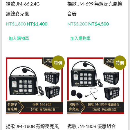
揚歌 JM-66 2.4G
揚歌 JM-699 無線麥克風擴
有線
無線麥克風
音器
麥克
原
目
原
目
NT$
1,800
NT$
1,400
NT$
5,200
NT$
4,500
風擴
始
前
始
前
價
價
價
價
音器
加入購物車
加入購物車
格：
格：
格：
格：
NT$1,800。
NT$1,400。
NT$5,200。
NT$4,50
│無
線麥
特價
特價
克風
擴音
器│
揚歌
小蜜
蜂│
揚歌 JM-180B 有線麥克風
揚歌 JM-180B 優惠組合