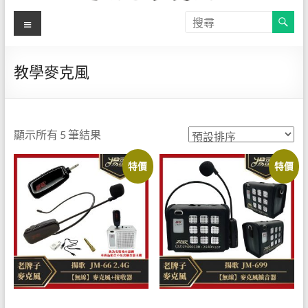
【揚
選
關
單
於
歌-教
自
有
學麥
教學麥克風
品
克風
牌
揚
直營
歌-
顯示所有 5 筆結果
店】
專
特價
特價
營
官方
教
線上
學
用
購物
麥
網站
克
風
─JM-
180B