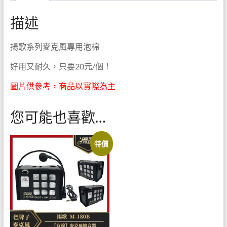
數
專營
量
描述
教學
麥克
揚歌系列麥克風專用泡棉
風及
好用又耐久，只要20元/個！
教學
圖片供參考，商品以實際為主
擴音
您可能也喜歡…
器
特價