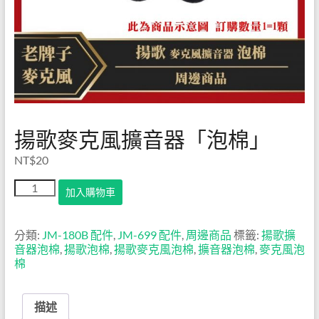
有線
麥克
風擴
音器
│無
揚歌麥克風擴音器「泡棉」
線麥
NT$
20
克風
揚
加入購物車
擴音
歌
麥
器│
克
分類:
JM-180B 配件
,
JM-699 配件
,
周邊商品
標籤:
揚歌擴
風
音器泡棉
,
揚歌泡棉
,
揚歌麥克風泡棉
,
擴音器泡棉
,
麥克風泡
揚歌
擴
棉
音
小蜜
器
「泡
蜂│
描述
棉」