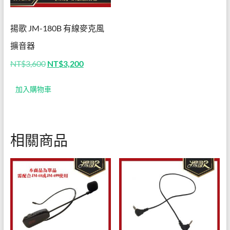
揚歌 JM-180B 有線麥克風
擴音器
原
目
NT$
3,600
NT$
3,200
始
前
價
價
加入購物車
格：
格：
NT$3,600。
NT$3,200。
相關商品