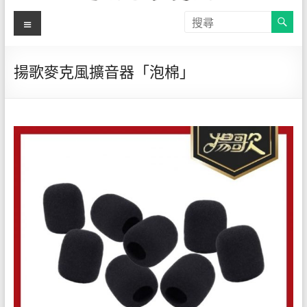
【揚
選
關
單
於
歌-教
自
有
學麥
揚歌麥克風擴音器「泡棉」
品
克風
牌
揚
直營
歌-
店】
專
營
官方
教
線上
學
用
購物
麥
網站
克
風
─JM-
180B