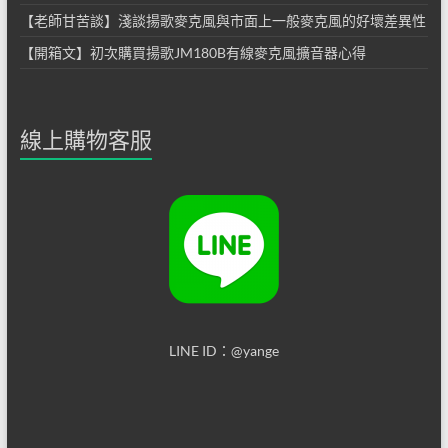
【老師甘苦談】淺談揚歌麥克風與市面上一般麥克風的好壞差異性
【開箱文】初次購買揚歌JM180B有線麥克風擴音器心得
線上購物客服
LINE ID：@yange