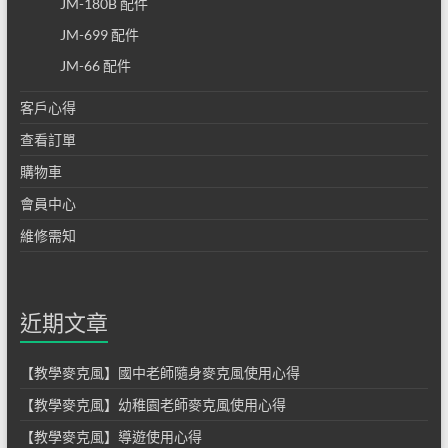
JM-180B 配件
專營
JM-699 配件
教學
JM-66 配件
麥克
客戶心得
風及
查看訂單
教學
購物車
擴音
會員中心
維修需知
器
近期文章
【教學麥克風】國中老師隨身麥克風使用心得
【教學麥克風】幼稚園老師麥克風使用心得
【教學麥克風】導遊使用心得