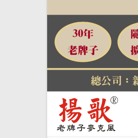
【揚
關
於
歌-教
自
學麥
有
品