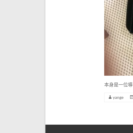
風及
教學
擴音
器
本身是一位導
yange