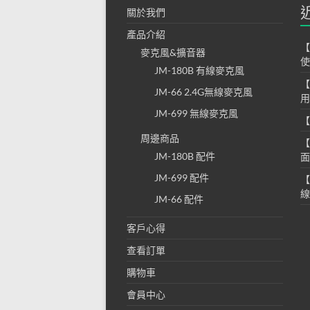
關於我們
產品介紹
【
麥克風&擴音器
使
JM-180B 有線麥克風
【
JM-66 2.4G無線麥克風
用
JM-699 無線麥克風
【
周邊商品
【
JM-180B 配件
面
JM-699 配件
【
線
JM-66 配件
客戶心得
查看訂單
購物車
會員中心