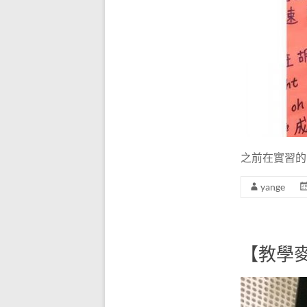
音器
│無
線麥
克風
擴音
器│
之前在實習的
揚歌
小蜜
yange
蜂│
專營
【教學
教學
麥克