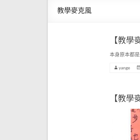
克風
牌
教學麥克風
揚
直營
歌-
店】
專
營
官方
【教學
教
線上
學
用
本身原本都是
購物
麥
yange
網站
克
風
─JM-
180B
【教學
有線
麥克
風擴