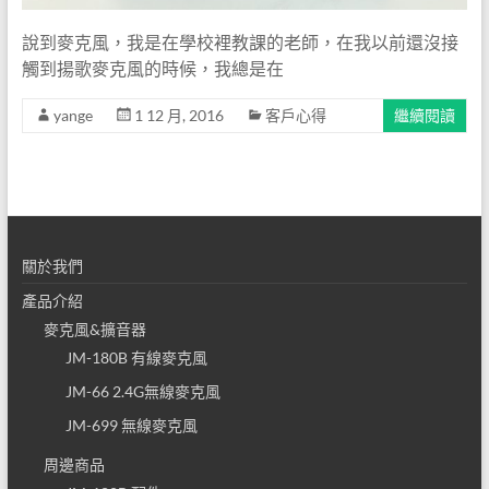
有線
說到麥克風，我是在學校裡教課的老師，在我以前還沒接
麥克
觸到揚歌麥克風的時候，我總是在
風擴
yange
1 12 月, 2016
客戶心得
繼續閱讀
音器
│無
線麥
克風
關於我們
產品介紹
擴音
麥克風&擴音器
器│
JM-180B 有線麥克風
揚歌
JM-66 2.4G無線麥克風
JM-699 無線麥克風
小蜜
周邊商品
蜂│