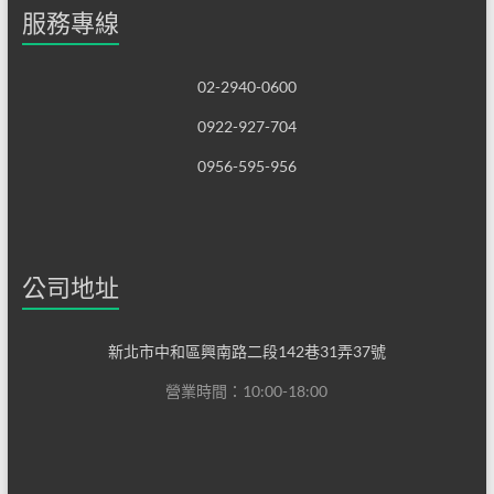
服務專線
02-2940-0600
0922-927-704
0956-595-956
公司地址
新北市中和區興南路二段142巷31弄37號
營業時間：10:00-18:00